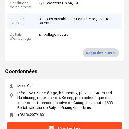
Conditions
T/T, Western Union, L/C
de paiement
Délai de
3-7 jours ouvrables ont ensuite reçu votre
livraison
paiement
Détails
Emballage neutre
d'emballage
Regardez plus
Coordonnées
Miss. Cui
Pièce 629, 6ème étage, bâtiment 2, plaza du Groenland
Huichuang, route de no. 6 Kexing, parc scientifique de
science et technologie privé de Guangzhou, route 1633
Beitai, secteur de Baiyun, Guangzhou de no.
+8618620791831
Contactez