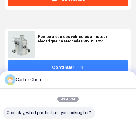
Pompe à eau des véhicules à moteur
électrique de Mercedes W205 12V
A2742000207
Continuer
Carter Chen
Produits Recommandés
4:04 PM
Good day, what product are you looking for?
Pompe à eau
pompe à eau
11517586925
11517597