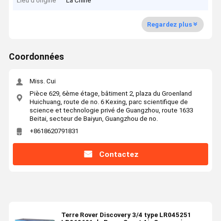
Lieu d'origine
La Chine
Regardez plus
Coordonnées
Miss. Cui
Pièce 629, 6ème étage, bâtiment 2, plaza du Groenland
Huichuang, route de no. 6 Kexing, parc scientifique de
science et technologie privé de Guangzhou, route 1633
Beitai, secteur de Baiyun, Guangzhou de no.
+8618620791831
Contactez
Terre Rover Discovery 3/4 type LR045251