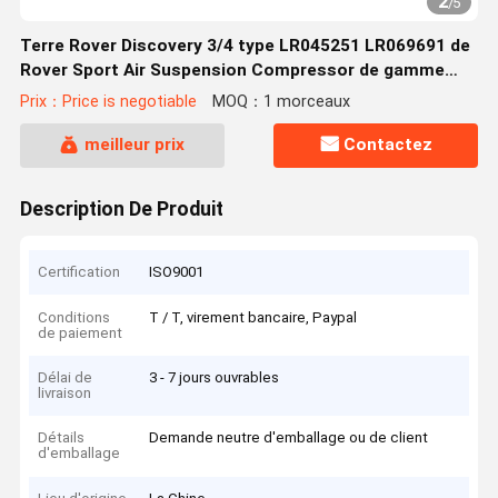
2
/
5
Terre Rover Discovery 3/4 type LR045251 LR069691 de
Rover Sport Air Suspension Compressor de gamme
AMK
Prix：Price is negotiable
MOQ：1 morceaux
meilleur prix
Contactez
Description De Produit
Certification
ISO9001
Conditions
T / T, virement bancaire, Paypal
de paiement
Délai de
3 - 7 jours ouvrables
livraison
Détails
Demande neutre d'emballage ou de client
d'emballage