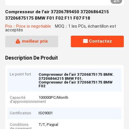
2
/
6
Compresseur de l'air 37206789450 37206864215
37206875175 BMW F01 F02 F11 F07 F18
Prix：Price is negotiable
MOQ：1 les PCs, échantillon est
acceptés
meilleur prix
Contactez
Description De Produit
Le point fort
,
Compresseur de l'air 37206875175 BMW
,
37206864215 BMW F01
Compresseur de l'air 37206875175 BMW
F02
Capacité
100000PC/Month
d'approvisionnement
Certification
ISO9001
Conditions
T/T, Paypal
de paiement