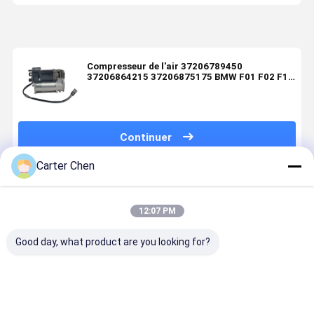
Compresseur de l'air 37206789450
37206864215 37206875175 BMW F01 F02 F11
F07 F18
Continuer
Carter Chen
Produits Recommandés
12:07 PM
Good day, what product are you looking for?
LR069691
Pompes à
Portable 6KG
Compresse
Pompes à
compresseur
A8 S8 (D4,4H)
d'air de ha
compresseur
à suspension
A7 S7A6C7
qualité kit