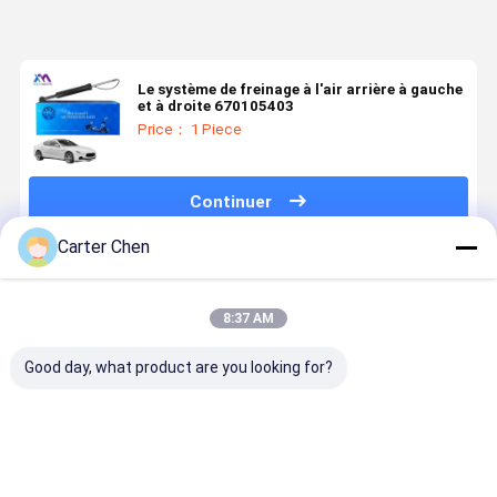
Le système de freinage à l'air arrière à gauche
et à droite 670105403
Price： 1 Piece
Continuer
Carter Chen
Produits Recommandés
8:37 AM
Good day, what product are you looking for?
1027361-00-
Absorbeur de
Numéro de
Système d
G for Tesla
choc aérien
pièce:
suspensio
Model X Air
avant, OEM:
4877147AF /
automatiq
Suspension
0602 48010-
4877146AF
3112 6775