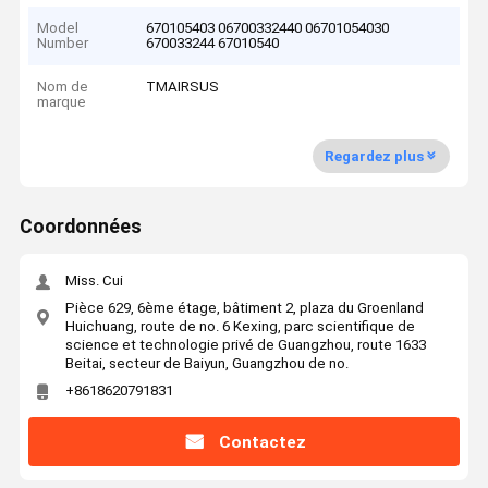
Model
670105403 06700332440 06701054030
Number
670033244 67010540
Nom de
TMAIRSUS
marque
Regardez plus
Coordonnées
Miss. Cui
Pièce 629, 6ème étage, bâtiment 2, plaza du Groenland
Huichuang, route de no. 6 Kexing, parc scientifique de
science et technologie privé de Guangzhou, route 1633
Beitai, secteur de Baiyun, Guangzhou de no.
+8618620791831
Contactez