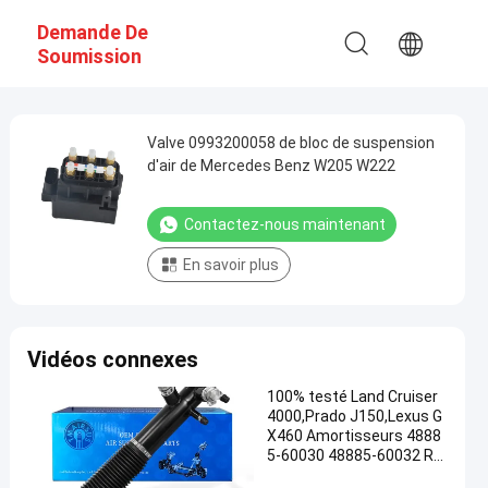
Demande De
Soumission
Valve 0993200058 de bloc de suspension
d'air de Mercedes Benz W205 W222
Contactez-nous maintenant
En savoir plus
Vidéos connexes
100% testé Land Cruiser
4000,Prado J150,Lexus G
X460 Amortisseurs 4888
5-60030 48885-60032 Re
mplacement de la positio