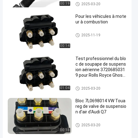
n arrière
amortisseur de voiture
00:19
2025-03-20
Pour les véhicules à mote
ur à combustion
Bloc de soupapes de suspensi
2025-11-19
on pneumatique
00:14
Test professionnel du blo
c de soupape de suspens
ion aérienne 3720685031
9 pour Rolls Royce Ghost
2008-2019
Bloc de soupapes de suspensi
01:04
2025-03-20
on pneumatique
Bloc 7L0698014 VW Toua
reg de valve de suspensio
n d'air d'Audi Q7
Bloc de soupapes de suspensi
2025-03-20
on pneumatique
00:18